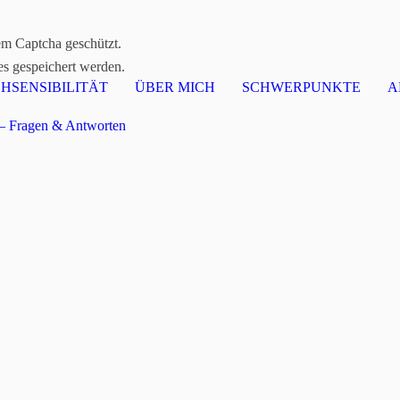
em Captcha geschützt.
es gespeichert werden.
HSENSIBILITÄT
ÜBER MICH
SCHWERPUNKTE
A
 Fragen & Antworten
Blog und Beiträge
terstützt Hochsensible im Landkreis Cham
e Selbsthilfegruppe. © Zeitung, Januar 2025 – Autor: Dominik Altmann