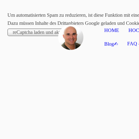
Um automatisierten Spam zu reduzieren, ist diese Funktion mit ein
Dazu müssen Inhalte des Drittanbieters Google geladen und Cooki
HOME
HOC
FAQ –
Blog✍︎
Neueste 5 Einträge
HSP Selbsthilfegruppe Cham – Gabor Paranai un
Ein Radlinger ist hochsensibel und gründet ein