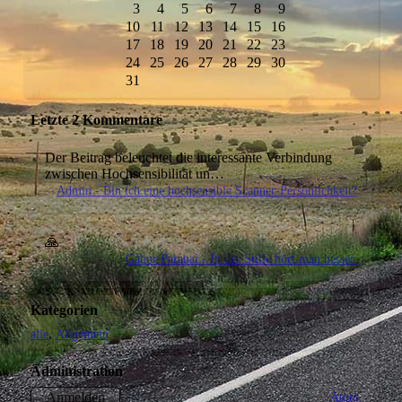
3
4
5
6
7
8
9
10
11
12
13
14
15
16
17
18
19
20
21
22
23
24
25
26
27
28
29
30
31
Letzte 2 Kommentare
Der Beitrag beleuchtet die interessante Verbindung
zwischen Hochsensibilität un…
Admin - Bin ich eine hochsensible Scanner-Persönlichkeit?
🙏
Gabor Paranai - In der Stille hört man besser.
Kategorien
alle
Allgemein
Administration
Atom
Anmelden