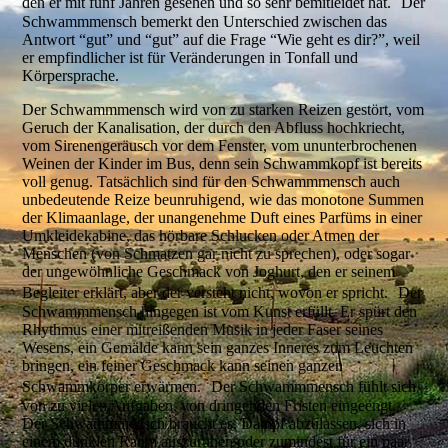
den er mit fünf Jahren gesehen und so sehr bemitleidet hat. Der
Schwammmensch bemerkt den Unterschied zwischen das
Antwort “gut” und “gut” auf die Frage “Wie geht es dir?”, weil
er empfindlicher ist für Veränderungen in Tonfall und
Körpersprache.
Der Schwammmensch wird von zu starken Reizen gestört, vom
Geruch der Kanalisation, der durch den Abfluss hochkriecht,
vom Sirenengeräusch vor dem Fenster, vom ununterbrochenen
Weinen der Kinder im Bus, denn sein Schwammkopf ist bereits
voll genug. Tatsächlich sind für den Schwammmensch auch
unbedeutende Reize beunruhigend, wie das monotone Summen
der Klimaanlage, der unangenehme Duft eines Parfüms in einer
Umkleidekabine, das hörbare Schlucken oder Atmen der
Menschen (von Schmatzen gar nicht zu sprechen), oder sogar
der ungewöhnliche Geschmack von Joghurt, den er seinem
Begleiter erklärt, aber der versteht nicht, wovon er spricht. Der
Schwammmensch hingegen ist vom Kunst erfüllt. Er spürt den
Rhythmus einer mitreißenden Musik in jeder Faser seines
Wesens, ein Gemälde kann sein ganzes Inneres zum Leuchten
bringen, ein feiner Geschmack kann seinen ganzen
Schwammkörper erwärmen. Der Schwammmensch fühlt sich
von zu vielen Aufgaben, von dringenden Fristen eingeengt.
Der Schwammmensch braucht es, Dampf abzulassen, sich in
einem dunklen Raum auszuruhen oder zumindest für ein paar