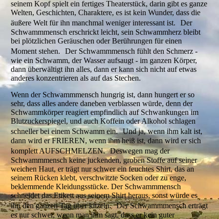
seinem Kopf spielt ein fertiges Theaterstück, darin gibt es ganze
Welten, Geschichten, Charaktere, es ist kein Wunder, dass die
äußere Welt für ihn manchmal weniger interessant ist. Der
Schwammmensch erschrickt leicht, sein Schwammherz bleibt
bei plötzlichen Geräuschen oder Berührungen für einen
Moment stehen. Der Schwammmensch fühlt den Schmerz -
wie ein Schwamm, der Wasser aufsaugt - im ganzen Körper,
dann überwältigt ihn alles, dann er kann sich nicht auf etwas
anderes konzentrieren als auf das Stechen.
Wenn der Schwammmensch hungrig ist, dann hungert er so
sehr, dass alles andere daneben verblassen würde, denn der
Schwammkörper reagiert empfindlich auf Schwankungen im
Blutzuckerspiegel, und auch Koffein oder Alkohol schlagen
schneller bei einem Schwamm ein. Und ja, wenn ihm kalt ist,
dann wird er FRIEREN, wenn ihm heiß ist, dann wird er sich
komplett AUFSCHMELZEN. Deswegen mag der
Schwammmensch keine juckenden, groben Stoffe auf seiner
weichen Haut, er trägt nur schwer ein feuchtes Shirt, das an
seinem Rücken klebt, verschwitzte Socken oder zu enge,
beklemmende Kleidungsstücke. Der Schwammmensch
schneidet das Etikett aus seinem Shirt heraus, sonst würde es
ihn den ganzen Tag über kitzeln. Der Schwammmensch erträgt
es nur schwer, wenn man ihm sagt, dass er kein guter