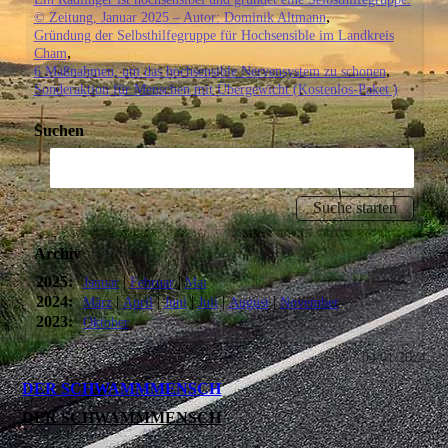
© Zeitung, Januar 2025 – Autor: Dominik Altmann
Gründung der Selbsthilfegruppe für Hochsensible im Landkreis
Cham
6 Maßnahmen, um das hochsensible Nervensystem zu schonen
Sonderaktion für Menschen mit Übergewicht (Kostenlos-Paket )
Suchen
Archiv
2025:
|
|
Januar
Februar
Mai
2024:
|
|
|
|
|
März
April
Juni
Juli
August
November
2023:
Oktober
04/01/2024
DER SCHWAMMMENSCH
DER SCHWAMMMENSCH