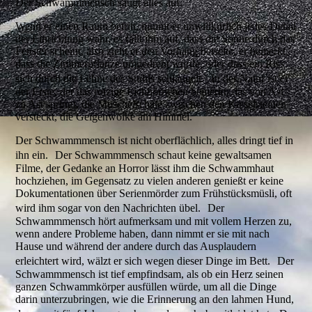
Der Schwammmensch saugt alles auf.
Wenn er einen Raum betritt, nimmt er unwillkürlich jedes Detail
der Einrichtung wahr, es fällt ihm auf, dass die Sonne durch das
Fenster scheint, also zieht er den Vorhang beiseite, er bemerkt,
dass die Zimmerpflanze umgedreht wurde, oder dass ein Riss
sich durch die Lehne des Stuhls schlängelt. In der Natur ist er
der Erste, der das rotzige Eichhörnchen bemerkt, das von Ast
zu Ast springt, die Muschelschale zwischen den Kieselsteinen
versteckt, die Geigenwolke am Himmel.
Der Schwammmensch ist nicht oberflächlich, alles dringt tief in
ihn ein. Der Schwammmensch schaut keine gewaltsamen
Filme, der Gedanke an Horror lässt ihm die Schwammhaut
hochziehen, im Gegensatz zu vielen anderen genießt er keine
Dokumentationen über Serienmörder zum Frühstücksmüsli, oft
wird ihm sogar von den Nachrichten übel. Der
Schwammmensch hört aufmerksam und mit vollem Herzen zu,
wenn andere Probleme haben, dann nimmt er sie mit nach
Hause und während der andere durch das Ausplaudern
erleichtert wird, wälzt er sich wegen dieser Dinge im Bett. Der
Schwammmensch ist tief empfindsam, als ob ein Herz seinen
ganzen Schwammkörper ausfüllen würde, um all die Dinge
darin unterzubringen, wie die Erinnerung an den lahmen Hund,