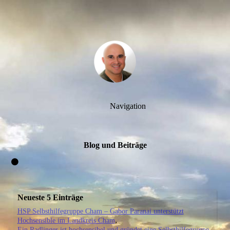
Navigation
Blog und Beiträge
Neueste 5 Einträge
HSP Selbsthilfegruppe Cham – Gabor Paranai unterstützt
Hochsensible im Landkreis Cham
Ein Radlinger ist hochsensibel und gründet eine Selbsthilfegruppe.