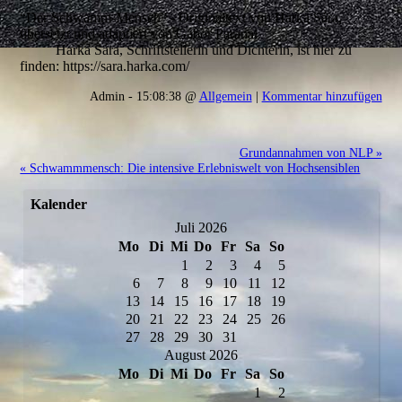
“Der Schwamm-Mensch” - Originaltext von Harka Sára,
übersetzt und adaptiert von Gábor Paranai.
Harka Sára, Schriftstellerin und Dichterin, ist hier zu
finden: https://sara.harka.com/
Admin - 15:08:38 @
Allgemein
|
Kommentar hinzufügen
Grundannahmen von NLP »
« Schwammmensch: Die intensive Erlebniswelt von Hochsensiblen
Kalender
Juli 2026
Mo
Di
Mi
Do
Fr
Sa
So
1
2
3
4
5
6
7
8
9
10
11
12
13
14
15
16
17
18
19
20
21
22
23
24
25
26
27
28
29
30
31
August 2026
Mo
Di
Mi
Do
Fr
Sa
So
1
2