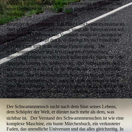
Minuten vor der Gesellschaft ins Badezimmer zu flüchten, um
seine Gedanken zu ordnen und sein überfülltes Gehirn zu
beruhigen.
Wenn der Schwammmensch in einer Entscheidungssituation ist,
führt er Voruntersuchungen durch, saugt alle Informationen auf,
dann spielt er Millionen von Varianten, mögliche Lösungen in
seinem Schwammkopf durch, er überlegt bis ins Unendliche,
aber am Ende trifft er die richtige Entscheidung. Die
Schwammmenschen sind hervorragende Problemlöser,
manchmal bringen sie sich jedoch selbst mit der Suche nach der
optimalen Lösung zur Verzweiflung. Der Schwammmensch ist
gewissenhaft, er hält sich an die Regeln, auch wenn niemand
zuschaut. Der Schwammmensch braucht Schlaf, oft mehr als
Nicht-Schwammmenschen, wenn er müde ist, bringt er nicht
seine beste Leistung. Aber dennoch lassen ihn manchmal in der
Nacht die hin und her wogenden Gedanken nicht zur Ruhe
kommen.
Der Schwammmensch sucht nach dem Sinn seines Lebens,
dem Schöpfer der Welt, er dürstet nach mehr als dem, was
sichtbar ist. Der Verstand des Schwammmenschen ist wie eine
komplexe Maschine, ein bunte Märchenbuch, ein verknoteter
Faden, das unendliche Universum und das alles gleichzeitig. In