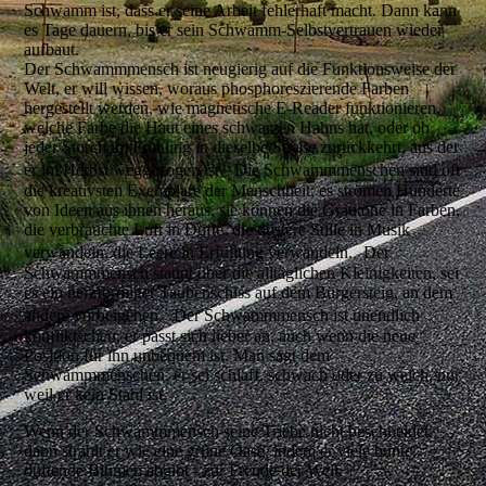
Schwamm ist, dass er seine Arbeit fehlerhaft macht. Dann kann
es Tage dauern, bis er sein Schwamm-Selbstvertrauen wieder
aufbaut.
Der Schwammmensch ist neugierig auf die Funktionsweise der
Welt, er will wissen, woraus phosphoreszierende Farben
hergestellt werden, wie magnetische E-Reader funktionieren,
welche Farbe die Haut eines schwarzen Hahns hat, oder ob
jeder Storch im Frühling in dieselbe Straße zurückkehrt, aus der
er im Herbst weggezogen ist. Die Schwammmenschen sind oft
die kreativsten Exemplare der Menschheit, es strömen Hunderte
von Ideen aus ihnen heraus, sie können die Grautöne in Farben,
die verbrauchte Luft in Düfte, die düstere Stille in Musik
verwandeln, die Leere in Erfüllung verwandeln. Der
Schwammmensch staunt über die alltäglichen Kleinigkeiten, sei
es ein herzförmiger Taubenschiss auf dem Bürgersteig, an dem
andere vorbeigehen. Der Schwammmensch ist unendlich
konfliktscheu, er passt sich lieber an, auch wenn die neue
Position für ihn unbequem ist. Man sagt dem
Schwammmenschen, er sei schlaff, schwach oder zu weich, nur
weil er kein Stahl ist.
Wenn der Schwammmensch seine Triebe nicht beschneidet,
dann strahlt er wie eine grüne Oase, indem er viele bunte,
duftende Blumen abgibt - zur Freude der Welt.