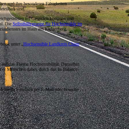
lten und ihre besonderen Fähigkeiten
teilhaft sind.
Gleichgesinnten ins Gespräch kommen und
al. Die
Selbsthilfegruppe für Hochsensible im
aldienstes im Haus am Klosterberg,
ebook unter „
Hochsensible Landkreis Cham
“.
r auf das Thema Hochsensibilität. Daraufhin
t er Menschen dabei, durch das In-Balance-
 Melde dich einfach per E-Mail oder besuche