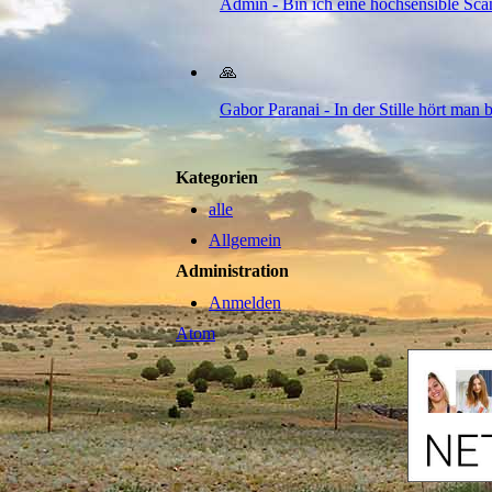
Admin - Bin ich eine hochsensible Sca
🙏
Gabor Paranai - In der Stille hört man b
Kategorien
alle
Allgemein
Administration
Anmelden
Atom