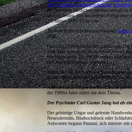
Ein Radlinger ist hochsensibel und gründet ei
Hochsensible Menschen nehmen alltägliche Ei
dem sie lernen, ihre besonderen Fähigkeiten 
23. Januar 2025, 15:54 Uhr
Zu viele Reize auf einmal erschöpfen
Gabor P
plagt.
Gerüche, Gefühlseindrücke, Geräusche: Die U
Und dann wissen die nicht einmal, woher die
mit ihnen los ist. Bis zur Erkenntnis über di
eine Selbsthilfegruppe gegründet.
Menschen mit hochsensibler Veranlagung sind 
grellen Multimediawelt jedoch schnell zur He
Annette Riedl: Gegen Hochsensibilität gibt es
der 1990er Jahre näher mit dem Thema.
Der Psychiater Carl Gustav Jung hat als ein
Der gebürtige Ungar und gelernte Handwerker 
Neurodermitis, Bluthochdruck oder Schlafstö
Antworten begann Paranai, sich intensiv mit 