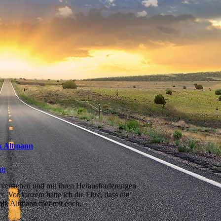
ik Altmann
ng
u verstehen und mit ihren Herausforderungen
 Vor kurzem hatte ich die Ehre, dass die
nik Altmann hier mit euch.