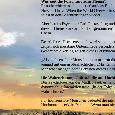
Was sagt die Forschung zum Thema?
Er recherchierte nach und stieß auf das Buc
How to Thrive When the World Overwhelms Yo
selbst in den Beschreibungen wieder.
Aber bereits Psychiater Carl Gustav Jung und
diesem Thema stark an Fahrt aufgenommen“, w
Cham.
Er erklärt
: „Hochsensibilität wird seit ein
zeigen sich messbare Unterschiede besonders 
Gesamtbevölkerung zeigen dieses Persönlich
„Als hochsensibler Mensch nimmt man oft die
jemand mit einem oberflächlichen „Mir geht’s
Menschenmengen potenziert sich dieses Gefüh
Die Wahrnehmung läuft ständig auf Hoch
Der Psychologe von der MedBo sagt, es hand
dynamisch in Interaktion trete. „In der Folge
wahrnehmen.“
Für hochsensible Menschen bedeutet die inten
Hochtouren“, erklärt Paranai. „Wenn man nich
Doch Hochsensibilität ist keine Schwäche, so