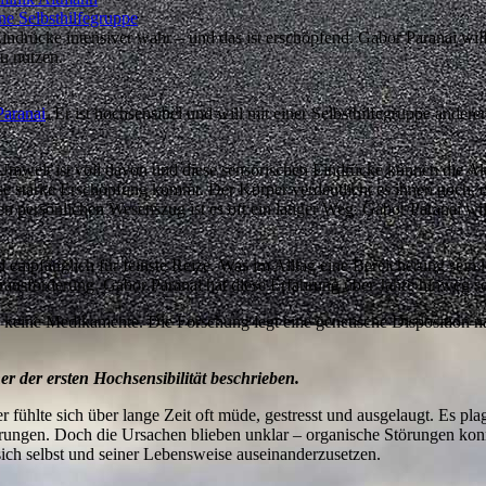
ne Selbsthilfegruppe
ndrücke intensiver wahr – und das ist erschöpfend. Gabor Paranai wil
zu nutzen.
aranai
. Er ist hochsensibel und will mit einer Selbsthilfegruppe ander
mwelt ist voll davon und diese sensorischen Eindrücke können die Ak
se starke Erschöpfung kommt. Der Körper verdeutlicht es ihnen noch,
esen persönlichen Wesenszug ist es oft ein langer Weg. Gabor Paranai wil
empfänglich für feinste Reize. Was im Alltag eine Bereicherung sein ka
rausforderung. Gabor Paranai hat diese Erfahrung über Jahre hinweg s
 keine Medikamente. Die Forschung legt eine genetische Disposition nahe,
er der ersten Hochsensibilität beschrieben.
fühlte sich über lange Zeit oft müde, gestresst und ausgelaugt. Es pl
rungen. Doch die Ursachen blieben unklar – organische Störungen kon
sich selbst und seiner Lebensweise auseinanderzusetzen.