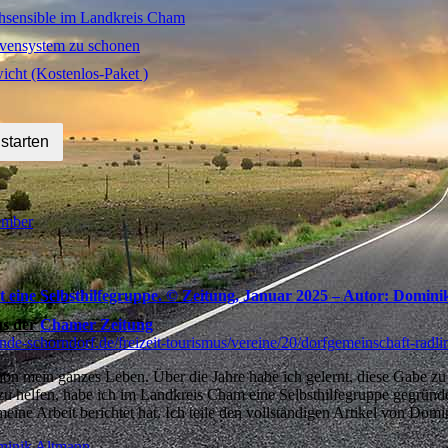
chsensible im Landkreis Cham
vensystem zu schonen
cht (Kostenlos-Paket )
mber
et eine Selbsthilfegruppe. © Zeitung, Januar 2025 – Autor: Domin
us der
Chamer Zeitung
de-schorndorf.de/freizeit-tourismus/vereine/20/dorfgemeinschaft-radli
hon mein ganzes Leben. Über die Jahre habe ich gelernt, diese Gabe z
 helfen, habe ich im Landkreis Cham eine Selbsthilfegruppe gegründet.
ne Arbeit berichtet hat. Ich teile den vollständigen Artikel von Domi
minik Altmann