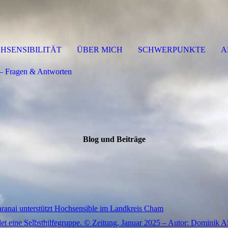
HSENSIBILITÄT
ÜBER MICH
SCHWERPUNKTE
A
 Fragen & Antworten
Blog und Beiträge
ranai unterstützt Hochsensible im Landkreis Cham
det eine Selbsthilfegruppe. © Zeitung, Januar 2025 – Autor: Dominik 