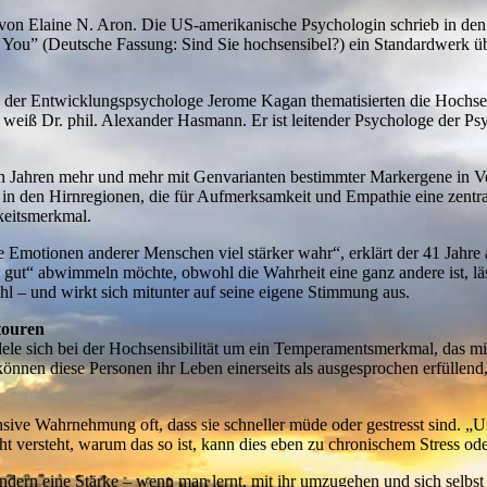
h von Elaine N. Aron. Die US-amerikanische Psychologin schrieb in den
u” (Deutsche Fassung: Sind Sie hochsensibel?) ein Standardwerk über
 der Entwicklungspsychologe Jerome Kagan thematisierten die Hochsensib
eiß Dr. phil. Alexander Hasmann. Er ist leitender Psychologe der Psy
igen Jahren mehr und mehr mit Genvarianten bestimmter Markergene in V
in den Hirnregionen, die für Aufmerksamkeit und Empathie eine zentra
keitsmerkmal.
 Emotionen anderer Menschen viel stärker wahr“, erklärt der 41 Jahre 
 gut“ abwimmeln möchte, obwohl die Wahrheit eine ganz andere ist, läss
l – und wirkt sich mitunter auf seine eigene Stimmung aus.
touren
ele sich bei der Hochsensibilität um ein Temperamentsmerkmal, das 
 können diese Personen ihr Leben einerseits als ausgesprochen erfüllend
sive Wahrnehmung oft, dass sie schneller müde oder gestresst sind. „
t versteht, warum das so ist, kann dies eben zu chronischem Stress od
ndern eine Stärke – wenn man lernt, mit ihr umzugehen und sich selbst 