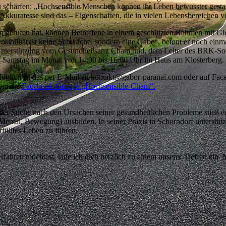
zu schärfen: „Hochsensible Menschen können ihr Leben bewusster gesta
Akkuratesse sind das – Eigenschaften, die in vielen Lebensbereichen vor
eben gerufen hat, können Betroffene in einem geschützten Rahmen mit 
nsibilität ist keine Schwäche, sondern eine Gabe“, betont er noch einm
nterstützung vom Gesundheitsamt Cham und, dem Leiter des BRK-Sozi
ten Samstag im Monat von 14:00 bis 16:00 Uhr im Haus am Klosterberg.
. Möglich ist das per E-Mail an kontakt@gabor-paranai.com oder auf Fac
dem die
Facebook-Gruppe „Hochsensible-Cham“.
der Suche nach den Ursachen seiner gesundheitlichen Probleme stieß e
ental, Bewegung) ausbilden. In seiner Praxis in Schorndorf unterstütz
rfülltes Leben zu führen.
rfahren möchtest, lade ich dich herzlich zu einem unserer Treffen ein.