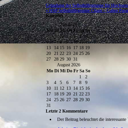
Gründung der Selbsthilfegruppe für Hochsen
« HSP Selbsthilfegruppe Cham – Gabor Paran
Kalender
Juli 2026
Mo
Di
Mi
Do
Fr
Sa
So
1
2
3
4
5
6
7
8
9
10
11
12
13
14
15
16
17
18
19
20
21
22
23
24
25
26
27
28
29
30
31
August 2026
Mo
Di
Mi
Do
Fr
Sa
So
1
2
3
4
5
6
7
8
9
10
11
12
13
14
15
16
17
18
19
20
21
22
23
24
25
26
27
28
29
30
31
Letzte 2 Kommentare
Der Beitrag beleuchtet die interessan