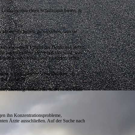
l Leidgenossen einen Schutzraum bieten, in
en Menschen helfen, zu verstehen, was sie
kus von einem Fünftel der Deutschen leeren.
 ehe hochsensiblen Menschen klar wird, was
l helfen, eine Abkürzung zu finden, er hat
nn, wird in unserer schnelllebigen, oft
elbst gemacht.
 allerdings befasst die sich erst seit Mitte
agen ihn Konzentrationsprobleme,
nten Ärzte ausschließen. Auf der Suche nach