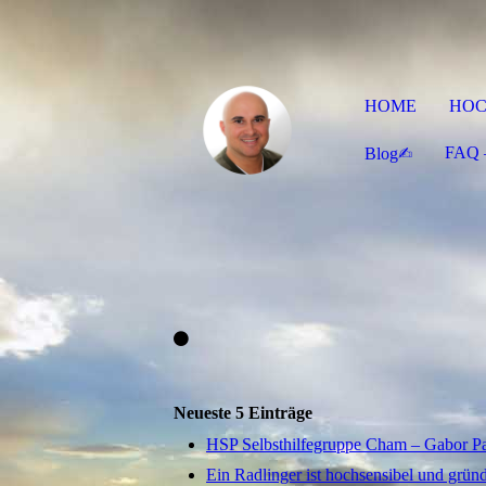
HOME
HOC
FAQ –
Blog✍︎
Neueste 5 Einträge
HSP Selbsthilfegruppe Cham – Gabor Pa
Ein Radlinger ist hochsensibel und grün