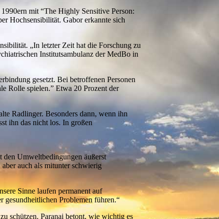
 1990ern mit “The Highly Sensitive Person:
 Hochsensibilität. Gabor erkannte sich
ilität. „In letzter Zeit hat die Forschung zu
chiatrischen Institutsambulanz der MedBo in
erbindung gesetzt. Bei betroffenen Personen
le Rolle spielen.” Etwa 20 Prozent der
alte Radlinger. Besonders dann, wenn ihn
t ihn das nicht los. In großen
mit den Umweltbedingungen äußerst
, aber auch als mitunter schwierig
Unsere Sinne laufen permanent auf
er gesundheitlichen Problemen führen.“
zu schützen. Paranai betont, wie wichtig es