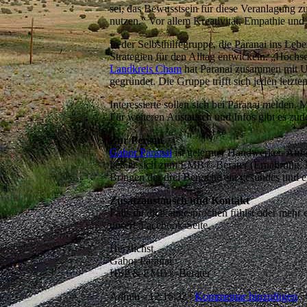
sei, das Bewusstsein für diese Veranlagung 
nutzen.“ Vor allem Kreativität, Empathie und 
In der Selbsthilfegruppe, die Paranai ins L
Strategien für den Alltag entwickeln. „Hochse
Landkreis Cham
hat Paranai zusammen mit U
gegründet. Die Gruppe trifft sich jeden letz
Interessierte sollen sich bei Paranai melden
Für weiteren Austausch und Infos gibt es zu
Zur Person
Gabor Paranai
ist gelernter Handwerker. Auf 
ließ er sich zum EMB®-Berater (Ernährung, M
Bringen der drei Bereiche ein gesundes und e
Zusatzaustausch und Kontakt
Falls du dich angesprochen fühlst oder mehr e
unsere Facebook-Seite.
Herzlichst,
Gabor Paranai
HSP & EMB®-Berater
Admin - 12:16:32 |
Kommentar hinzufügen