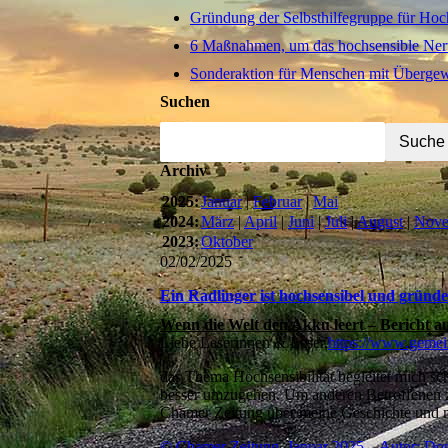
Gründung der Selbsthilfegruppe für Ho
6 Maßnahmen, um das hochsensible Ner
Sonderaktion für Menschen mit Übergewi
Suchen
Archiv
2025:
Januar
|
Februar
|
Mai
2024:
März
|
April
|
Juni
|
Juli
|
August
|
Nove
2023:
Oktober
02/02/2025
Ein Radlinger ist hochsensibel und gründ
Wenn die Welt den Akku leert – Bericht a
Liebe Leserinnen & Leser,
https://www.gemein
das Thema Hochsensibilität begleitet mich sc
besser umzugehen. Um anderen Betroffenen zu
Chamer Zeitung über meine Geschichte und mei
© Chamer Zeitung, Januar 2025 – Autor: Do